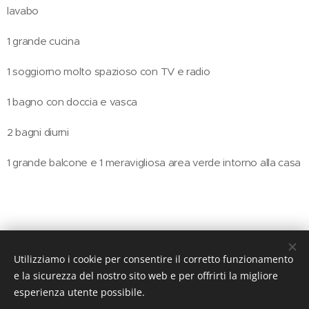
lavabo
1 grande cucina
1 soggiorno molto spazioso con TV e radio
1 bagno con doccia e vasca
2 bagni diurni
1 grande balcone e 1 meravigliosa area verde intorno alla casa
Utilizziamo i cookie per consentire il corretto funzionamento
© 2022 Marini Ursula
e la sicurezza del nostro sito web e per offrirti la migliore
esperienza utente possibile.
Impressum
Datenschutz und Cookies
Cookies